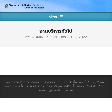
Skip
กอง
to
Primary
content
Menu
กลาง
Navigation
งาน
Menu
งานบริหารทั่วไป
บริหาร
BY:
ADMIN
ON:
มกราคม 12, 2022
ทั่วไป
สำนักงาน
อธิการบดี
2022-
มหาวิทยาลัย
01-
ราชภัฏ
12
กองกลาง สำนักงานอธิการบดี อาคารเรียนรวม 9 ชั้น เลขที่ 167 หมู่ 2 ถนน
ชัยภูมิ-ตาดโตน ต.นาฝาย อ.เมือง จ.ชัยภูมิ 36000 โทรศัพท์ : 044-815111 E-
ชัยภูมิ
mail : officer@cpru.ac.th