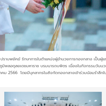
 ปราบพยัคฆ์ รักษาการในตำแหน่งผู้อำนวยการกองกลาง เป็นผู้
ภูมิพลอดุลยเดชมหาราช บรมนารถบพิตร
เนื่องในกิจกรรมวันน
ุลาคม 2566
โดยมีบุคลากรในสังกัดกองกลางเข้าร่วม
น้อมรําลึก