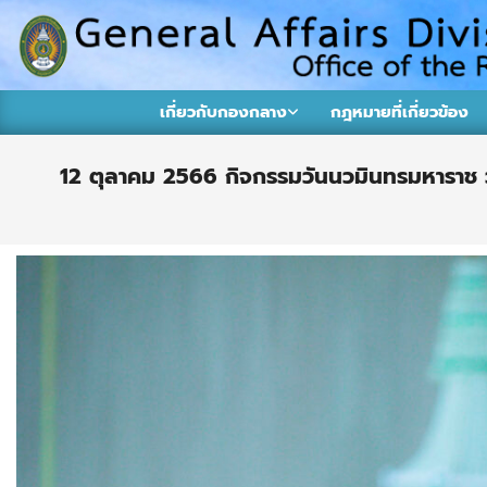
Skip
to
content
กอง
เกี่ยวกับกองกลาง
กฎหมายที่เกี่ยวข้อง
กลาง
งาน
12 ตุลาคม 2566 กิจกรรมวันนวมินทรมหาราช
บริหาร
ทั่วไป
สำนักงาน
อธิการบดี
มหาวิทยาลัย
ราชภัฏ
ชัยภูมิ