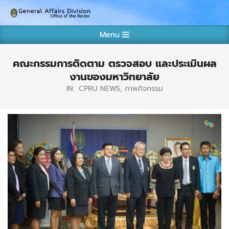
Skip
กอง
to
Primary
content
Menu
กลาง
Navigation
งาน
Menu
คณะกรรมการติดตาม ตรวจสอบ และประเมินผล
บริหาร
งานของมหาวิทยาลัย
IN:
CPRU NEWS
,
ภาพกิจกรรม
ทั่วไป
สำนักงาน
อธิการบดี
มหาวิทยาลัย
ราชภัฏ
ชัยภูมิ