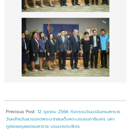
2023-
11-
Previous Post:
12 ตุลาคม 2566 กิจกรรมวันนวมินทรมหาราช
07
วันคล้ายวันสวรรคตพระบาทสมเด็จพระบรมชนกาธิเบศร มหา
ภูมิพลอดุลยเดชมหาราช บรมนารถบพิตร